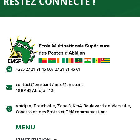
RESTEZ CONNECTÉ !
+225 27 21 21 45 60 / 27 21 21 45 61
contact@emsp.int / info@emsp.int
18 BP 42 Abidjan 18
Abidjan, Treichville, Zone 3, Km4, Boulevard de Marseille,
Concession des Postes et Télécommunications
MENU
L’INSTITUTION