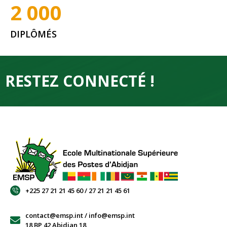
2 000
DIPLÔMÉS
RESTEZ CONNECTÉ !
+225 27 21 21 45 60 / 27 21 21 45 61
contact@emsp.int / info@emsp.int
18 BP 42 Abidjan 18