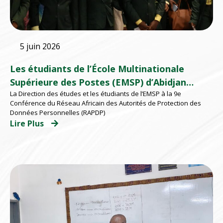
5 juin 2026
Les étudiants de l’École Multinationale
Supérieure des Postes (EMSP) d’Abidjan
La Direction des études et les étudiants de l’EMSP à la 9e
participent à la 9e Conférence du au RAPDP
Conférence du Réseau Africain des Autorités de Protection des
2026 organisé par l’ARTCI
Données Personnelles (RAPDP)
Lire Plus