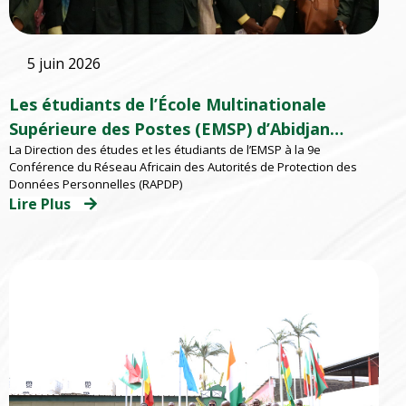
5 juin 2026
Les étudiants de l’École Multinationale
Supérieure des Postes (EMSP) d’Abidjan
La Direction des études et les étudiants de l’EMSP à la 9e
participent à la 9e Conférence du au RAPDP
Conférence du Réseau Africain des Autorités de Protection des
2026 organisé par l’ARTCI
Données Personnelles (RAPDP)
Lire Plus