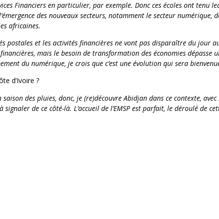
rvices Financiers en particulier, par exemple. Donc ces écoles ont tenu 
 l’émergence des nouveaux secteurs, notamment le secteur numérique, don
es africaines.
ités postales et les activités financières ne vont pas disparaître du jo
és financières, mais le besoin de transformation des économies dépasse un
ement du numérique, je crois que c’est une évolution qui sera bienvenue
te d’Ivoire ?
son des pluies, donc, je (re)découvre Abidjan dans ce contexte, avec l’e
 signaler de ce côté-là. L’accueil de l’EMSP est parfait, le déroulé de cet