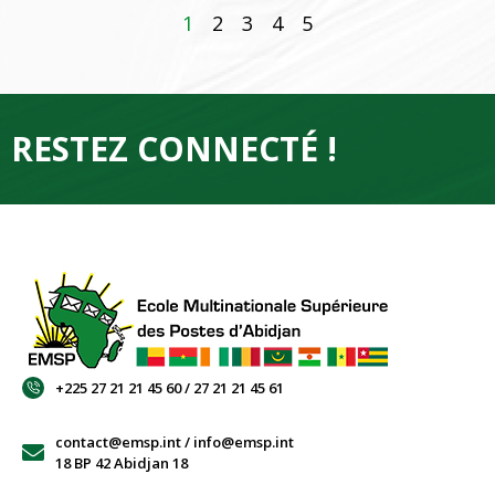
1
2
3
4
5
RESTEZ CONNECTÉ !
+225 27 21 21 45 60 / 27 21 21 45 61
contact@emsp.int / info@emsp.int
18 BP 42 Abidjan 18