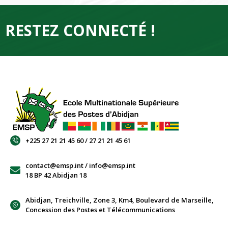
RESTEZ CONNECTÉ !
+225 27 21 21 45 60 / 27 21 21 45 61
contact@emsp.int / info@emsp.int
18 BP 42 Abidjan 18
Abidjan, Treichville, Zone 3, Km4, Boulevard de Marseille,
Concession des Postes et Télécommunications