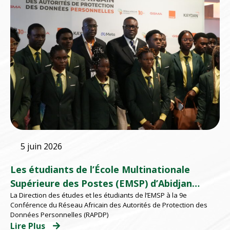
5 juin 2026
Les étudiants de l’École Multinationale
Supérieure des Postes (EMSP) d’Abidjan
La Direction des études et les étudiants de l’EMSP à la 9e
participent à la 9e Conférence du au RAPDP
Conférence du Réseau Africain des Autorités de Protection des
2026 organisé par l’ARTCI
Données Personnelles (RAPDP)
Lire Plus