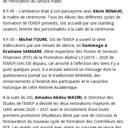
de l’Innovation du Service Public.
8 h 45 – L’ambiance était à son paroxysme avec
Kévin RENAUD
,
le maître de cérémonie. Tous les élèves des différents cycles de
formation de l’EMSP présents, ont accueilli par une standing
ovation, l’entrée des personnalités à la salle de la cérémonie.
9 h 30 –
Michel TOURE
, DG de l’EMSP a ouvert la série
d’allocutions par une minute de silence, en
hommage à
Dramane SANGARE
, élève-Inspecteur des Postes et Services
Financiers (PSF) de la Promotion Abdoul LY (2019 – 2020 de
l’EMSP) très tôt disparu, car arraché à l’affection des siens il y a
juste quelques jours. Il a ensuite adressé un message dont la
quintessence portait sur le traditionnel AKWABA, des
remerciements à l’endroit des participants et le caractère
historique de cette Rentrée Académique.
A la suite du DG,
Amadou Abdou WAZIRI
, le Directeur des
Etudes de l’EMSP a dévoilé les deux innovations majeures de
cette année 2020 – 2021 avec le recrutement d’une toute
première promotion d’Auditeurs libres par voie de concours et
l’instauration du nouveau cycle de formation des Contrôleurs des
PSF. Les invités ont assisté avec plaisir au passage en revue des