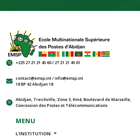
+225 27 21 21 45 60 / 27 21 21 45 61
contact@emsp.int / info@emsp.int
18 BP 42 Abidjan 18
Abidjan, Treichville, Zone 3, Km4, Boulevard de Marseille,
Concession des Postes et Télécommunications
MENU
L’INSTITUTION