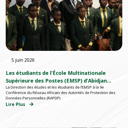
5 juin 2026
Les étudiants de l’École Multinationale
Supérieure des Postes (EMSP) d’Abidjan
La Direction des études et les étudiants de l’EMSP à la 9e
participent à la 9e Conférence du au RAPDP
Conférence du Réseau Africain des Autorités de Protection des
2026 organisé par l’ARTCI
Données Personnelles (RAPDP)
Lire Plus