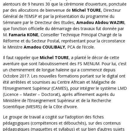
alentours de 9 heures 30 que la cérémonie d’ouverture, ponctuée
par des allocutions de bienvenue de
Michel TOURE
, Directeur
Général de l’EMSP et par la présentation du programme du
Séminaire par le Directeur des Etudes,
Amadou Abdou WAZIRI
,
que l’onction officielle du démarrage des travaux fut donnée par
M.
Famaria KONE
, Conseiller Technique Principal Chargé de la
Réforme et du Secteur Postal, représentant pour la circonstance
le Ministre
Amadou COULIBALY
, PCA de l’école.
Il faut rappeler que
Michel TOURE
, a planté le décor de cette
aventure que sont l’aboutissement des FS MENUM. Pour lui, c’est
un cheminement de longue haleine qui a commencé depuis
Octobre 2017. Les nouvelles formations portant sur le digital ont
été arrêtées et soumises au Centre Africain et Malgache de
l’Enseignement Supérieur (CAMES), pour intégrer le système LMD
(Licence – Master – Doctorat), après affinement auprès du
Ministère de l’Enseignement Supérieur et de la Recherche
Scientifique (MESRS) de la Côte d’Ivoire.
Le groupe de travail a cogité sur l’adoption des fiches
pédagogiques (compétences et débouchés), sur des contenus
pédagogiques (maquettes et syllabus) et sur bien d’autres sujets