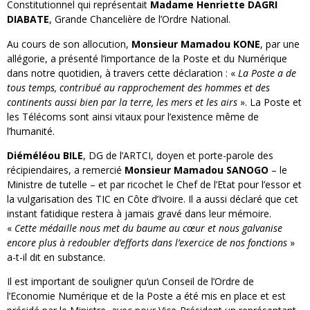
Constitutionnel qui représentait
Madame Henriette DAGRI
DIABATE
, Grande Chancelière de l’Ordre National.
Au cours de son allocution,
Monsieur Mamadou KONE
, par une
allégorie, a présenté l’importance de la Poste et du Numérique
dans notre quotidien, à travers cette déclaration : «
La Poste a de
tous temps, contribué au rapprochement des hommes et des
continents aussi bien par la terre, les mers et les airs
». La Poste et
les Télécoms sont ainsi vitaux pour l’existence même de
l’humanité.
Diéméléou BILE
, DG de l’ARTCI, doyen et porte-parole des
récipiendaires, a remercié
Monsieur Mamadou SANOGO
– le
Ministre de tutelle – et par ricochet le Chef de l’Etat pour l’essor et
la vulgarisation des TIC en Côte d’Ivoire. Il a aussi déclaré que cet
instant fatidique restera à jamais gravé dans leur mémoire.
«
Cette médaille nous met du baume au cœur et nous galvanise
encore plus à redoubler d’efforts dans l’exercice de nos fonctions
»
a-t-il dit en substance.
Il est important de souligner qu’un Conseil de l’Ordre de
l’Economie Numérique et de la Poste a été mis en place et est