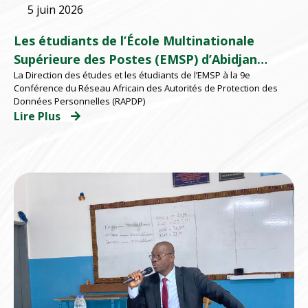
5 juin 2026
Les étudiants de l’École Multinationale
Supérieure des Postes (EMSP) d’Abidjan
La Direction des études et les étudiants de l’EMSP à la 9e
participent à la 9e Conférence du au RAPDP
Conférence du Réseau Africain des Autorités de Protection des
2026 organisé par l’ARTCI
Données Personnelles (RAPDP)
Lire Plus