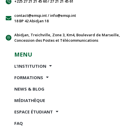
+225 27 21 21 45 60 / 27 21 21 45 61
contact@emsp.int / info@emsp.int
18 BP 42 Abidjan 18
Abidjan, Treichville, Zone 3, Km4, Boulevard de Marseille,
Concession des Postes et Télécommunications
MENU
L’INSTITUTION
FORMATIONS
NEWS & BLOG
MÉDIATHÈQUE
ESPACE ÉTUDIANT
FAQ