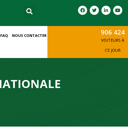
906 424
FAQ
NOUS CONTACTER
VISITEURS À
CE JOUR
INATIONALE