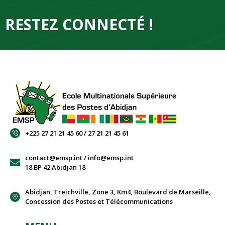
RESTEZ CONNECTÉ !
+225 27 21 21 45 60 / 27 21 21 45 61
contact@emsp.int / info@emsp.int
18 BP 42 Abidjan 18
Abidjan, Treichville, Zone 3, Km4, Boulevard de Marseille,
Concession des Postes et Télécommunications