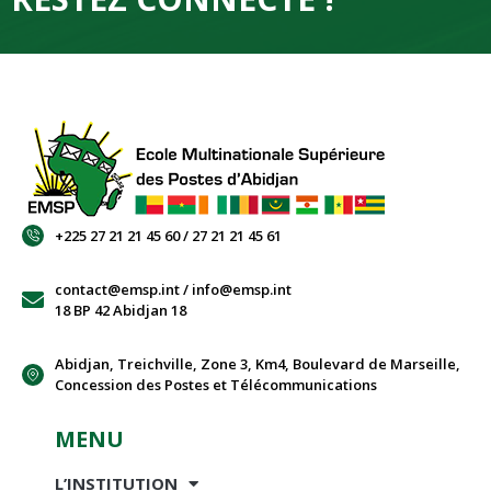
+225 27 21 21 45 60 / 27 21 21 45 61
contact@emsp.int / info@emsp.int
18 BP 42 Abidjan 18
Abidjan, Treichville, Zone 3, Km4, Boulevard de Marseille,
Concession des Postes et Télécommunications
MENU
L’INSTITUTION