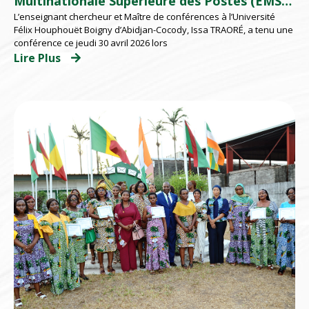
Multinationale Supérieure des Postes (EMSP)
L’enseignant chercheur et Maître de conférences à l’Université
d’Abidjan répondent présents
Félix Houphouët Boigny d’Abidjan-Cocody, Issa TRAORÉ, a tenu une
conférence ce jeudi 30 avril 2026 lors
Lire Plus