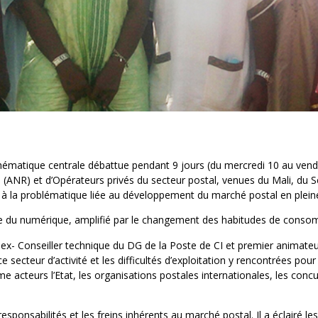
 thématique centrale débattue pendant 9 jours (du mercredi 10 au vend
(ANR) et d’Opérateurs privés du secteur postal, venues du Mali, du Sén
es à la problématique liée au développement du marché postal en plei
ce du numérique, amplifié par le changement des habitudes de consomm
ex- Conseiller technique du DG de la Poste de CI et premier animateur
cteur d’activité et les difficultés d’exploitation y rencontrées pour 
 acteurs l’Etat, les organisations postales internationales, les conc
responsabilités et les freins inhérents au marché postal. Il a éclairé l