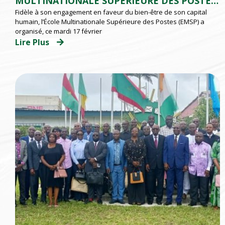
MULTINATIONALE SUPÉRIEURE DES POSTES
Fidèle à son engagement en faveur du bien-être de son capital
(EMSP) D’ABIDJAN
humain, l’École Multinationale Supérieure des Postes (EMSP) a
organisé, ce mardi 17 février
Lire Plus