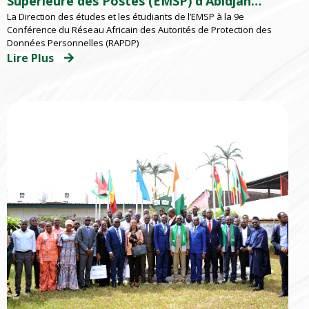
Supérieure des Postes (EMSP) d’Abidjan
La Direction des études et les étudiants de l’EMSP à la 9e
participent à la 9e Conférence du au RAPDP
Conférence du Réseau Africain des Autorités de Protection des
2026 organisé par l’ARTCI
Données Personnelles (RAPDP)
Lire Plus