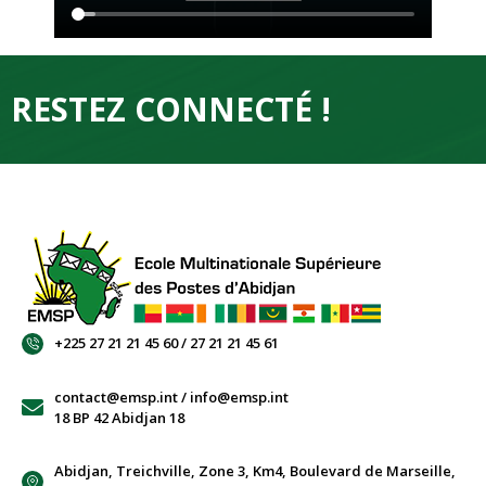
RESTEZ CONNECTÉ !
+225 27 21 21 45 60 / 27 21 21 45 61
contact@emsp.int / info@emsp.int
18 BP 42 Abidjan 18
Abidjan, Treichville, Zone 3, Km4, Boulevard de Marseille,