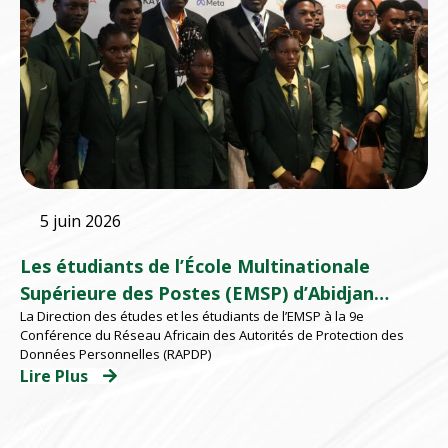
5 juin 2026
Les étudiants de l’École Multinationale
Supérieure des Postes (EMSP) d’Abidjan
La Direction des études et les étudiants de l’EMSP à la 9e
participent à la 9e Conférence du au RAPDP
Conférence du Réseau Africain des Autorités de Protection des
2026 organisé par l’ARTCI
Données Personnelles (RAPDP)
Lire Plus