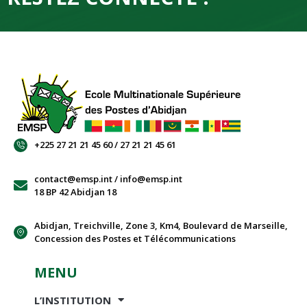
+225 27 21 21 45 60 / 27 21 21 45 61
contact@emsp.int / info@emsp.int
18 BP 42 Abidjan 18
Abidjan, Treichville, Zone 3, Km4, Boulevard de Marseille,
Concession des Postes et Télécommunications
MENU
L’INSTITUTION