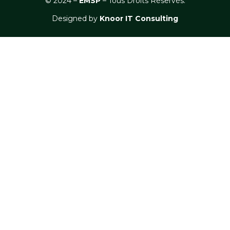
© 2024 –
EM
SP
– Tous Droits Réservés.
Designed by
Knoor IT Consulting