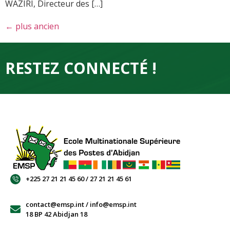
WAZIRI, Directeur des […]
←
plus ancien
RESTEZ CONNECTÉ !
+225 27 21 21 45 60 / 27 21 21 45 61
contact@emsp.int / info@emsp.int
18 BP 42 Abidjan 18