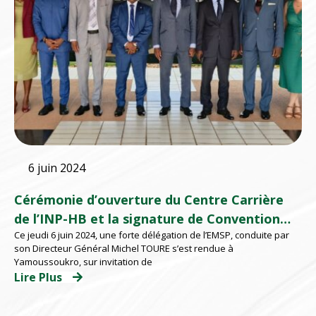
6 juin 2024
Cérémonie d’ouverture du Centre Carrière
de l’INP-HB et la signature de Convention
Ce jeudi 6 juin 2024, une forte délégation de l’EMSP, conduite par
entre les entités de formation INP-HB et
son Directeur Général Michel TOURE s’est rendue à
EMSP
Yamoussoukro, sur invitation de
Lire Plus