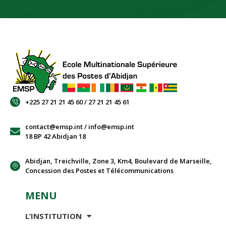
+225 27 21 21 45 60 / 27 21 21 45 61
contact@emsp.int / info@emsp.int
18 BP 42 Abidjan 18
Abidjan, Treichville, Zone 3, Km4, Boulevard de Marseille,
Concession des Postes et Télécommunications
MENU
L’INSTITUTION