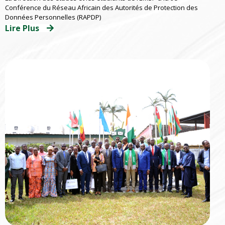
participent à la 9e Conférence du au RAPDP
Conférence du Réseau Africain des Autorités de Protection des
2026 organisé par l’ARTCI
Données Personnelles (RAPDP)
Lire Plus