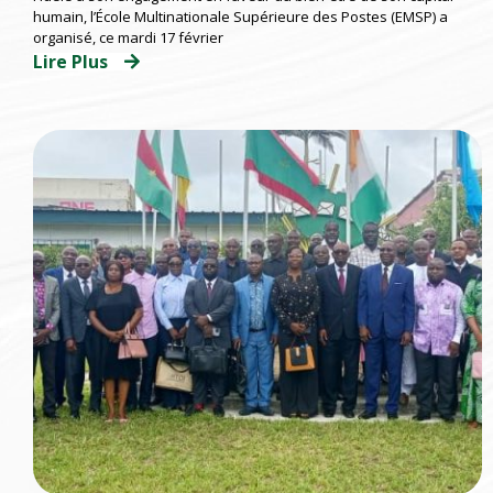
(EMSP) D’ABIDJAN
humain, l’École Multinationale Supérieure des Postes (EMSP) a
organisé, ce mardi 17 février
Lire Plus