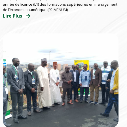
à l’École Multinationale Supérieure des
année de licence (L1) des formations supérieures en management
Postes
de l’économie numérique (FS-MENUM)
Lire Plus