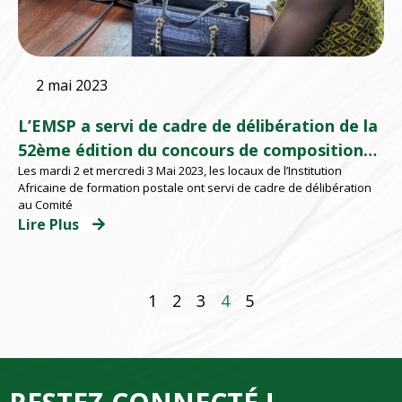
2 mai 2023
L’EMSP a servi de cadre de délibération de la
52ème édition du concours de compositions
Les mardi 2 et mercredi 3 Mai 2023, les locaux de l’Institution
épistolaires de l’UPU
Africaine de formation postale ont servi de cadre de délibération
au Comité
Lire Plus
1
2
3
4
5