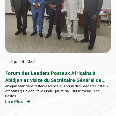
3 juillet 2023
Forum des Leaders Postaux Africains à
Abidjan et visite du Secrétaire Général de
Abidjan était dans l’effervescence du Forum des Leaders Postaux
l’UPAP, du Secrétaire Exécutif de la CPEAO,
Africains qui a débuté le lundi 3 juillet 2023 sur le thème : Les
de l’Expert UPU et du Directeur Général de la
Postes
Poste du Sénégal à l’EMSP
Lire Plus