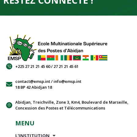
RESTEZ CONNECTÉ !
+225 27 21 21 45 60 / 27 21 21 45 61
contact@emsp.int / info@emsp.int
18 BP 42 Abidjan 18
Abidjan, Treichville, Zone 3, Km4, Boulevard de Marseille,
Concession des Postes et Télécommunications
MENU
L’INSTITUTION