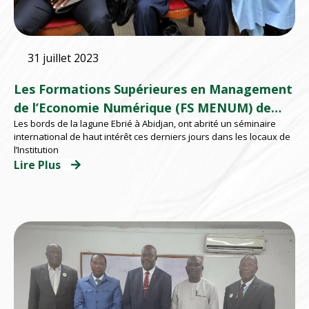
31 juillet 2023
Les Formations Supérieures en Management
de l’Economie Numérique (FS MENUM) de
Les bords de la lagune Ebrié à Abidjan, ont abrité un séminaire
l’EMSP se formalisent à travers un Séminaire
international de haut intérêt ces derniers jours dans les locaux de
international d’appropriation
l’Institution
Lire Plus