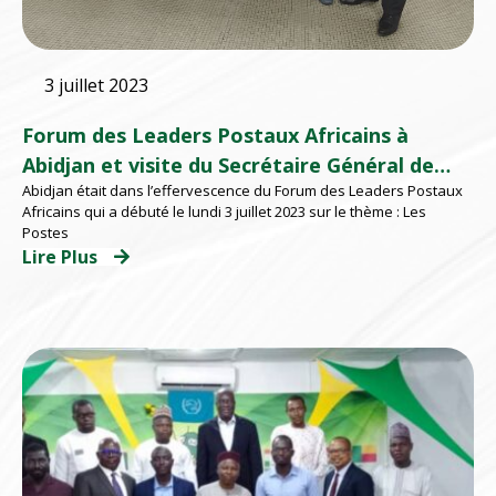
3 juillet 2023
Forum des Leaders Postaux Africains à
Abidjan et visite du Secrétaire Général de
Abidjan était dans l’effervescence du Forum des Leaders Postaux
l’UPAP, du Secrétaire Exécutif de la CPEAO,
Africains qui a débuté le lundi 3 juillet 2023 sur le thème : Les
de l’Expert UPU et du Directeur Général de la
Postes
Poste du Sénégal à l’EMSP
Lire Plus