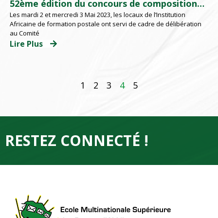
52ème édition du concours de compositions
Les mardi 2 et mercredi 3 Mai 2023, les locaux de l’Institution
épistolaires de l’UPU
Africaine de formation postale ont servi de cadre de délibération
au Comité
Lire Plus
1
2
3
4
5
RESTEZ CONNECTÉ !