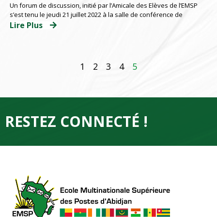
Un forum de discussion, initié par l’Amicale des Elèves de l’EMSP
thématiques
s’est tenu le jeudi 21 juillet 2022 à la salle de conférence de
Lire Plus
1
2
3
4
5
RESTEZ CONNECTÉ !