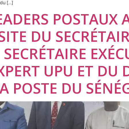
du […]
EADERS POSTAUX A
ISITE DU SECRÉTAI
 SECRÉTAIRE EXÉC
EXPERT UPU ET DU 
A POSTE DU SÉNÉG