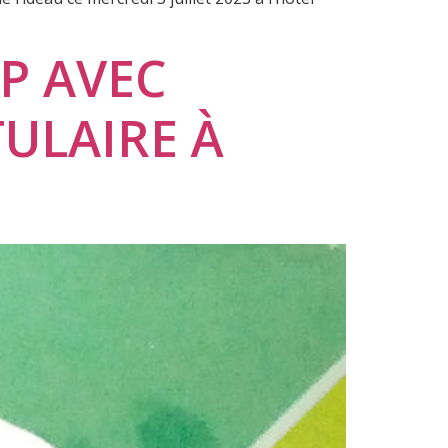
P AVEC
TULAIRE À