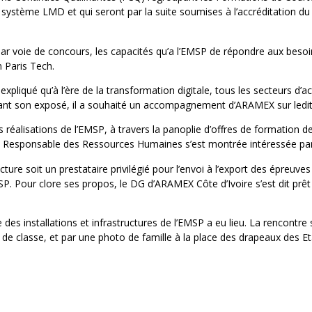
e système LMD et qui seront par la suite soumises à l’accréditation 
.
s par voie de concours, les capacités qu’a l’EMSP de répondre aux beso
 Paris Tech.
 expliqué qu’à l’ère de la transformation digitale, tous les secteurs d’
vant son exposé, il a souhaité un accompagnement d’ARAMEX sur ledit
s réalisations de l’EMSP, à travers la panoplie d’offres de formation d
 Responsable des Ressources Humaines s’est montrée intéressée par 
ture soit un prestataire privilégié pour l’envoi à l’export des épreuv
SP. Pour clore ses propos, le DG d’ARAMEX Côte d’Ivoire s’est dit pr
dée des installations et infrastructures de l’EMSP a eu lieu. La rencont
de classe, et par une photo de famille à la place des drapeaux des Eta