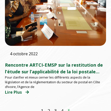
4 octobre 2022
Rencontre ARTCI-EMSP sur la restitution de
l’étude sur l’applicabilité de la loi postale
Pour clarifier et mieux cerner les différents aspects de la
ivoirienne
législation et de la réglementation du secteur de postal en Côte
d’Ivoire, l’Agence de
Lire Plus
1
2
3
4
5