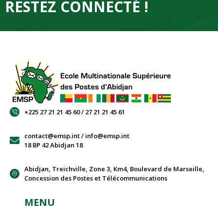
RESTEZ CONNECTÉ !
Audience accordée à l'EMSP par la Ministre en charge des Postes du Burkina FASO
0:16
Visite du Ministre Amadou Coulibaly du Mercredi 25 Mai 2022 à l'EMSP
0:16
Michel Touré, DG de l’EMSP, Commandeur dans l’Ordre du Mérite de l’Economie Numérique et de la Poste
0:16
Sortie de la Promotion 2020 de l'EMSP parrainée par Abdoul LY, DG de l'ARTP du Sénégal
0:16
+225 27 21 21 45 60 / 27 21 21 45 61
Mission du BI de l'UPU en Côte d'Ivoire en marge du 27e Congrès de l'UPU à Abidjan
0:16
contact@emsp.int / info@emsp.int
18 BP 42 Abidjan 18
Abidjan, Treichville, Zone 3, Km4, Boulevard de Marseille,
Concession des Postes et Télécommunications
MENU