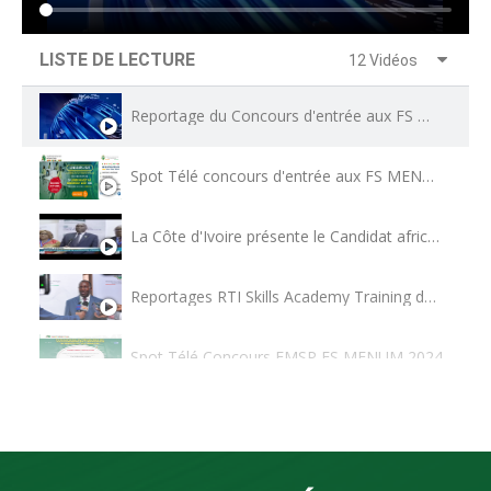
LISTE DE LECTURE
12 Vidéos
Reportage du Concours d'entrée aux FS MENUM de l'EMSP session 2025
Spot Télé concours d'entrée aux FS MENUM 2025
La Côte d'Ivoire présente le Candidat africain au Poste de Vice-DG de LUPU
Reportages RTI Skills Academy Training de MTN
Spot Télé Concours EMSP FS MENUM 2024
Formation FS Menum
0:16
Spot Concours 2023 d'entrée aux Formations Supérieures en Management de l'Economie Numérique
0:16